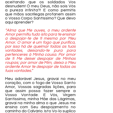
aceitando que os soldados Vos
desnudem! Ó meu Deus, não sois Vós
a pureza infinita?! E como permitis
que mãos sacrílegas profanem assim
o Vosso Corpo Santíssimo? Que devo
aqui aprender?
“Alma que Me ouves, o meu ardente
Amor permitiu tudo isto para te ensinar
a despojar-te de ti mesma por Meu
Amor. O amor é um fogo que purifica,
por isso há de queimar todas as tuas
vontades, deixando-te pura para
pertenceres à Minha causa. Por amor
de ti Me deixei despojar de Minhas
roupas; por amor de Mim, deixa o Meu
ardente Amor te despojar de todas as
tuas vontades.”
Meu adorável Jesus, gravai no meu
coração, com o fogo de Vosso Santo
Amor, Vossas sagradas lições, para
que assim possa fazer sempre a
Vossa Vontade. E Vós, Virgem
Santíssima, minha Mãe das Lágrimas,
gravai na minha alma o que Jesus me
ensina com Seu despojamento no
caminho do Calvário. Isto Vo-lo suplico