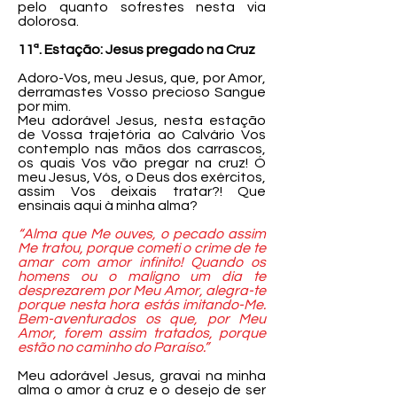
pelo quanto sofrestes nesta via
dolorosa.
11ª. Estação: Jesus pregado na Cruz
Adoro-Vos, meu Jesus, que, por Amor,
derramastes Vosso precioso Sangue
por mim.
Meu adorável Jesus, nesta estação
de Vossa trajetória ao Calvário Vos
contemplo nas mãos dos carrascos,
os quais Vos vão pregar na cruz! Ó
meu Jesus, Vós, o Deus dos exércitos,
assim Vos deixais tratar?! Que
ensinais aqui à minha alma?
“Alma que Me ouves, o pecado assim
Me tratou, porque cometi o crime de te
amar com amor infinito! Quando os
homens ou o maligno um dia te
desprezarem por Meu Amor, alegra-te
porque nesta hora estás imitando-Me.
Bem-aventurados os que, por Meu
Amor, forem assim tratados, porque
estão no caminho do Paraíso.”
Meu adorável Jesus, gravai na minha
alma o amor à cruz e o desejo de ser