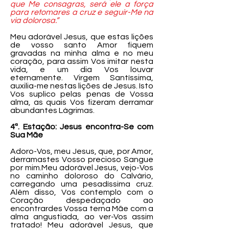
que Me consagras, será ele a força
para retomares a cruz e seguir-Me na
via dolorosa.”
Meu adorável Jesus, que estas lições
de vosso santo Amor fiquem
gravadas na minha alma e no meu
coração, para assim Vos imitar nesta
vida, e um dia Vos louvar
eternamente. Virgem Santíssima,
auxilia-me nestas lições de Jesus. Isto
Vos suplico pelas penas de Vossa
alma, as quais Vos fizeram derramar
abundantes Lágrimas.
4ª. Estação: Jesus encontra-Se com
Sua Mãe
Adoro-Vos, meu Jesus, que, por Amor,
derramastes Vosso precioso Sangue
por mim.Meu adorável Jesus, vejo-Vos
no caminho doloroso do Calvário,
carregando uma pesadíssima cruz.
Além disso, Vos contemplo com o
Coração despedaçado ao
encontrardes Vossa terna Mãe com a
alma angustiada, ao ver-Vos assim
tratado! Meu adorável Jesus, que