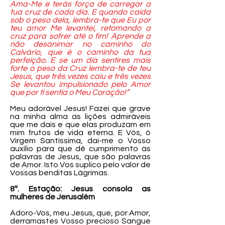
Ama-Me e terás força de carregar a
tua cruz de cada dia. E quando caída
sob o peso dela, lembra-te que Eu por
teu amor Me levantei, retomando a
cruz para sofrer até o fim! Aprende a
não desanimar no caminho do
Calvário, que é o caminho da tua
perfeição. E se um dia sentires mais
forte o peso da Cruz lembra-te de teu
Jesus, que três vezes caiu e três vezes
Se levantou impulsionado pelo Amor
que por ti sentia o Meu Coração!”
Meu adorável Jesus! Fazei que grave
na minha alma as lições admiráveis
que me dais e que elas produzam em
mim frutos de vida eterna. E Vós, ó
Virgem Santíssima, dai-me o Vosso
auxílio para que dê cumprimento às
palavras de Jesus, que são palavras
de Amor. Isto Vos suplico pelo valor de
Vossas benditas Lágrimas.
8ª. Estação: Jesus consola as
mulheres de Jerusalém
Adoro-Vos, meu Jesus, que, por Amor,
derramastes Vosso precioso Sangue