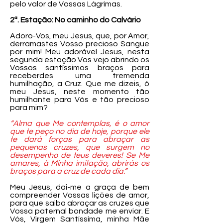
pelo valor de Vossas Lágrimas.
2ª. Estação: No caminho do Calvário
Adoro-Vos, meu Jesus, que, por Amor,
derramastes Vosso precioso Sangue
por mim! Meu adorável Jesus, nesta
segunda estação Vos vejo abrindo os
Vossos santíssimos braços para
receberdes uma tremenda
humilhação, a Cruz. Que me dizeis, ó
meu Jesus, neste momento tão
humilhante para Vós e tão precioso
para mim?
“Alma que Me contemplas, é o amor
que te peço no dia de hoje, porque ele
te dará forças para abraçar as
pequenas cruzes, que surgem no
desempenho de teus deveres! Se Me
amares, à Minha imitação, abrirás os
braços para a cruz de cada dia.”
Meu Jesus, dai-me a graça de bem
compreender Vossas lições de amor,
para que saiba abraçar as cruzes que
Vossa paternal bondade me enviar. E
Vós, Virgem Santíssima, minha Mãe