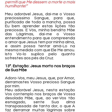
permiti que Me dessem a morte a mais
humilhante!”
Meu adorável Jesus, dai-me o Vosso
preciosíssimo Sangue, para que,
purificada de toda a mancha, possa
Eu bem aprender estas lições tão
preciosas. E Vós, minha bendita Mãe
das Lágrimas, dai-me o Vosso
entendimento para que compreenda
o amor que Jesus tem por minha alma,
e assim possa tentar amá-Lo na
mesma medida com que Ele Me amou.
Isto Vo-lo suplico pelo quanto
sofrestes aos pés da Cruz.
13ª. Estação: Jesus morto nos braços
de Sua Mãe
Adoro-Vos, meu Jesus, que, por Amor,
derramastes Vosso precioso Sangue
por mim.
Meu adorável Jesus, nesta estação
Vos contemplo nos braços de Vossa
desolada Mãe, que, ao ver-Vos tão
esmagado, sente Sua alma
transpassada de tanta dor, o que A
faz derramar muitas lágrimas sobre