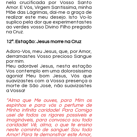
nela crucificada por Vosso Santo
Amor. E Vós, Virgem Santíssima, minha
Mãe das Lágrimas, dai-me a graça de
realizar este meu desejo. Isto Vo-lo
suplico pela dor que experimentastes
ao verdes vosso Divino Filho pregado
na Cruz.
12ª. Estação: Jesus morre na Cruz
Adoro-Vos, meu Jesus, que, por Amor,
derramastes Vosso precioso Sangue
por mim.
Meu adorável Jesus, nesta estação
Vos contemplo em uma dolorosíssima
agonia! Meu bom Jesus, Vós que
suavizastes com a Vossa presença a
morte de São José, não suavizastes
a Vossa!
“Alma que Me ouves, para Mim os
espinhos e para vós o perfume de
Minha infinita caridade! Para Comigo
usei de todos os rigores possíveis e
imagináveis, para convosco sou todo
caridade! Vê, alma, o que te ensino
neste caminho de sangue! Sou todo
Amor! Para te demonstrar este Amor,