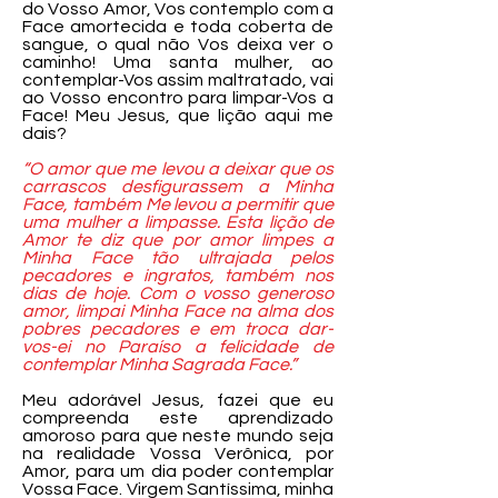
do Vosso Amor, Vos contemplo com a
Face amortecida e toda coberta de
sangue, o qual não Vos deixa ver o
caminho! Uma santa mulher, ao
contemplar-Vos assim maltratado, vai
ao Vosso encontro para limpar-Vos a
Face! Meu Jesus, que lição aqui me
dais?
“O amor que me levou a deixar que os
carrascos desfigurassem a Minha
Face, também Me levou a permitir que
uma mulher a limpasse. Esta lição de
Amor te diz que por amor limpes a
Minha Face tão ultrajada pelos
pecadores e ingratos, também nos
dias de hoje. Com o vosso generoso
amor, limpai Minha Face na alma dos
pobres pecadores e em troca dar-
vos-ei no Paraíso a felicidade de
contemplar Minha Sagrada Face.”
Meu adorável Jesus, fazei que eu
compreenda este aprendizado
amoroso para que neste mundo seja
na realidade Vossa Verônica, por
Amor, para um dia poder contemplar
Vossa Face. Virgem Santíssima, minha