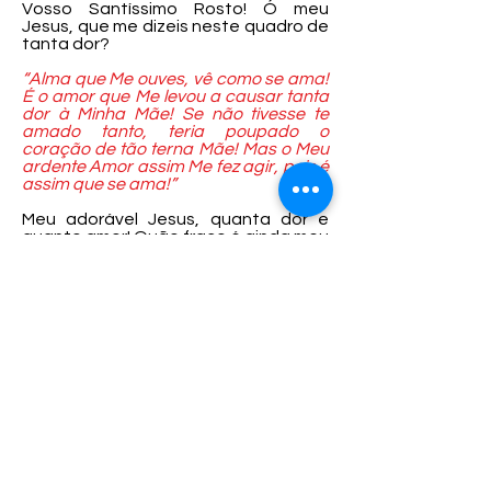
Vosso Santíssimo Rosto! Ó meu
Jesus, que me dizeis neste quadro de
tanta dor?
“Alma que Me ouves, vê como se ama!
É o amor que Me levou a causar tanta
dor à Minha Mãe! Se não tivesse te
amado tanto, teria poupado o
coração de tão terna Mãe! Mas o Meu
ardente Amor assim Me fez agir, pois é
assim que se ama!”
Meu adorável Jesus, quanta dor e
quanto amor! Quão fraco é ainda meu
amor ao contemplar o Vosso, o qual
Vos levou a ferirdes a alma desta
Mãe, que tanto Vos ama! Gravai, meu
Jesus, estes ensinamentos sublimes
no meu coração, para que tudo
sacrifique por Vosso Santo Amor. E
Vós, ó Virgem Santíssima, minha Mãe
Lacrimosa, pelo Vosso silêncio nesta
grande dor, dai-me a Vossa fortaleza
para que jamais negue meu amor a
quem deu todo seu Sangue por mim.
14ª. Estação: Jesus é sepultado