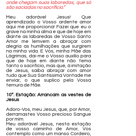
onde chegam suas labaredas, que só
são saciadas no sacrifício.”
Meu adorável Jesus! Que
aprendizado o Vosso ardente amor
aqui me proporciona! Fazei que eu o
grave na minha alma e que de hoje em
diante as labaredas de Vosso Santo
Amor me lemvem a abraçar com
alegria as humilhações que surgirem
na minha vida. E Vós, minha Mãe das
Lágrimas, dai-me o Vosso auxílio para
que de hoje em diante não tema
tanto o sacrifício, mas que, à imitação
de Jesus, saiba abraçar com amor
tudo que Sua Santíssima Vontade me
enviar, o que suplico pela Vossa
ternura de Mãe.
10ª. Estação: Arrancam as vestes de
Jesus
Adoro-Vos, meu Jesus, que, por Amor,
derramastes Vosso precioso Sangue
por mim.
Meu adorável Jesus, nesta estação
de vosso caminho de Amor, Vos
contemplo como um manso Cordeiro,