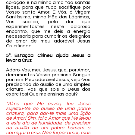
coração e na minha alma tão santas
lições, para que tudo sacrifique por
Vosso santo Amor. E Vós, ó Virgem
Santíssima, minha Mãe das Lágrimas,
Vos suplico, pela dor que
experimentastes neste doloroso
encontro, que me deis a energia
necessária para cumprir os desígnios
de amor de meu adorável Jesus
Crucificado.
5ª. Estação: Cirineu ajuda Jesus a
levar a Cruz
Adoro-Vos, meu Jesus, que, por Amor,
derramastes Vosso precioso Sangue
por mim. Meu adorável Jesus, vejo-Vos
precisando do auxílio de uma simples
criatura, Vós que sois o Deus dos
exércitos! Que me ensinas aqui?
“Alma que Me ouves, teu Jesus
sujeitou-Se ao auxílio de uma pobre
criatura, para dar-te mais uma lição
de Amor! Sim, foi o Amor que Me levou
a este ato de humildade, de precisar
do auxílio de um pobre homem a
carregar a cruz. Não foi por amor, mas