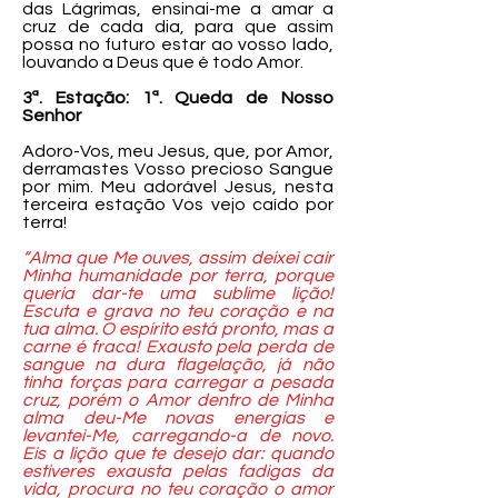
das Lágrimas, ensinai-me a amar a
cruz de cada dia, para que assim
possa no futuro estar ao vosso lado,
louvando a Deus que é todo Amor.
3ª. Estação: 1ª. Queda de Nosso
Senhor
Adoro-Vos, meu Jesus, que, por Amor,
derramastes Vosso precioso Sangue
por mim. Meu adorável Jesus, nesta
terceira estação Vos vejo caído por
terra!
“Alma que Me ouves, assim deixei cair
Minha humanidade por terra, porque
queria dar-te uma sublime lição!
Escuta e grava no teu coração e na
tua alma. O espírito está pronto, mas a
carne é fraca! Exausto pela perda de
sangue na dura flagelação, já não
tinha forças para carregar a pesada
cruz, porém o Amor dentro de Minha
alma deu-Me novas energias e
levantei-Me, carregando-a de novo.
Eis a lição que te desejo dar: quando
estiveres exausta pelas fadigas da
vida, procura no teu coração o amor