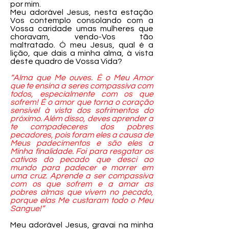
por mim.
Meu adorável Jesus, nesta estação
Vos contemplo consolando com a
Vossa caridade umas mulheres que
choravam, vendo-Vos tão
maltratado. Ó meu Jesus, qual é a
lição, que dais a minha alma, à vista
deste quadro de Vossa Vida?
“Alma que Me ouves. É o Meu Amor
que te ensina a seres compassiva com
todos, especialmente com os que
sofrem! É o amor que torna o coração
sensível à vista dos sofrimentos do
próximo. Além disso, deves aprender a
te compadeceres dos pobres
pecadores, pois foram eles a causa de
Meus padecimentos e são eles a
Minha finalidade. Foi para resgatar os
cativos do pecado que desci ao
mundo para padecer e morrer em
uma cruz. Aprende a ser compassiva
com os que sofrem e a amar as
pobres almas que vivem no pecado,
porque elas Me custaram todo o Meu
Sangue!”
Meu adorável Jesus, gravai na minha