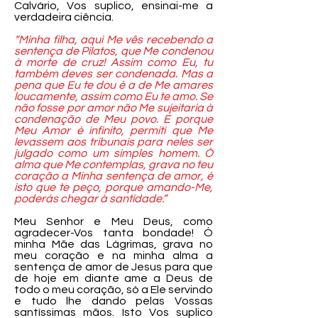
Calvário, Vos suplico, ensinai-me a
verdadeira ciência.
“Minha filha, aqui Me vês recebendo a
sentença de Pilatos, que Me condenou
à morte de cruz! Assim como Eu, tu
também deves ser condenada. Mas a
pena que Eu te dou é a de Me amares
loucamente, assim como Eu te amo. Se
não fosse por amor não Me sujeitaria à
condenação de Meu povo. E porque
Meu Amor é infinito, permiti que Me
levassem aos tribunais para neles ser
julgado como um simples homem. Ó
alma que Me contemplas, grava no teu
coração a Minha sentença de amor, é
isto que te peço, porque amando-Me,
poderás chegar à santidade.”
Meu Senhor e Meu Deus, como
agradecer-Vos tanta bondade! Ó
minha Mãe das Lágrimas, grava no
meu coração e na minha alma a
sentença de amor de Jesus para que
de hoje em diante ame a Deus de
todo o meu coração, só a Ele servindo
e tudo lhe dando pelas Vossas
santíssimas mãos. Isto Vos suplico