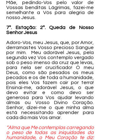
Mãe, pedindo-Vos pelo valor de
Vossas benditas Lágrimas, fazei-me
semelhante a Vós para alegria de
nosso Jesus.
7ª. Estação: 2ª. Queda de Nosso
Senhor Jesus
Adoro-Vos, meu Jesus, que, por Amor,
derramastes Vosso precioso Sangue
por mim. Meu adorável Jesus, pela
segunda vez Vos contemplo vergado
sob o peso imenso da cruz que levas,
para nela ser crucificado! Ó meu
Deus, como são pesados os meus
pecados e os de toda a humanidade,
pois eles Vos fazem cair por terra!
Ensinai-me, adorável Jesus, o que
devo evitar e como devo ser
generosa para Vos ajudar levando
almas ou Vosso Divino Coração.
Senhor, dizei-me o que minha alma
está necessitando aprender para
cada dia mais Vos amar.
“Alma que Me contemplas carregando
o peso de todas as iniquidades da
humanidade, o Meu Coração te diz: