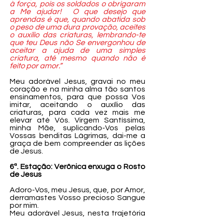
à força, pois os soldados o obrigaram
a Me ajudar! O que desejo que
aprendas é que, quando abatida sob
o peso de uma dura provação, aceites
o auxílio das criaturas, lembrando-te
que teu Deus não Se envergonhou de
aceitar a ajuda de uma simples
criatura, até mesmo quando não é
feito por amor.”
Meu adorável Jesus, gravai no meu
coração e na minha alma tão santos
ensinamentos, para que possa Vos
imitar, aceitando o auxílio das
criaturas, para cada vez mais me
elevar até Vós. Virgem Santíssima,
minha Mãe, suplicando-Vos pelas
Vossas benditas Lágrimas, dai-me a
graça de bem compreender as lições
de Jesus.
6ª. Estação: Verônica enxuga o Rosto
de Jesus
Adoro-Vos, meu Jesus, que, por Amor,
derramastes Vosso precioso Sangue
por mim.
Meu adorável Jesus, nesta trajetória