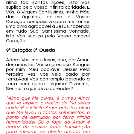
alma tão santas lições, isto Vos
suplico pela Vossa infinita caridade. E
Vós, ó Virgem Santíssima, minha Mãe
das Lágrimas, dai-me o Vosso
Coração compassivo para me tornar
uma alma agradável a Jesus, fazendo
em tudo Sua Santíssima Vontade.
Isto Vos suplico pelo Vosso amável
Coração.
9ª. Estação: 3ª. Queda
Adoro-Vos, meu Jesus, que, por Amor,
derramastes Vosso precioso Sangue
por mim. Meu adorável Jesus! Pela
terceira vez Vos vejo caído por
terra.Aqui Vos contemplo beijando a
terra sem queixa alguma! Dizei-me,
Senhor, o que devo aprender?
“Alma que Me ouves, é o meu Amor
que te explica o motivo de Me veres
caído. É o infinito Amor pela tua alma
que Me levou a tantos sofrimentos, a
ponto de derrubar por terra Minha
humanidade! Só o fogo do Amor é
capaz de aceitar tanta humilhação
para mostrar ao objeto amado até