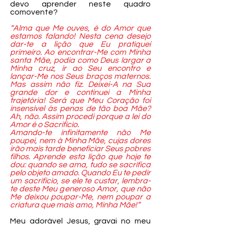
devo aprender neste quadro
comovente?
“Alma que Me ouves, é do Amor que
estamos falando! Nesta cena desejo
dar-te a lição que Eu pratiquei
primeiro. Ao encontrar-Me com Minha
santa Mãe, podia como Deus largar a
Minha cruz, ir ao Seu encontro e
lançar-Me nos Seus braços maternos.
Mas assim não fiz. Deixei-A na Sua
grande dor e continuei a Minha
trajetória! Será que Meu Coração foi
insensível às penas de tão boa Mãe?
Ah, não. Assim procedi porque a lei do
Amor é o Sacrifício.
Amando-te infinitamente não Me
poupei, nem à Minha Mãe, cujas dores
irão mais tarde beneficiar Seus pobres
filhos. Aprende esta lição que hoje te
dou: quando se ama, tudo se sacrifica
pelo objeto amado. Quando Eu te pedir
um sacrifício, se ele te custar, lembra-
te deste Meu generoso Amor, que não
Me deixou poupar-Me, nem poupar a
criatura que mais amo, Minha Mãe!”
Meu adorável Jesus, gravai no meu