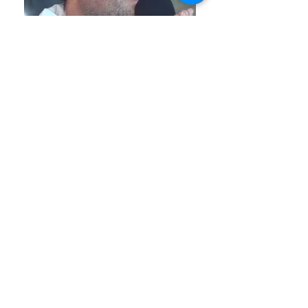
Venha conhecer o Santuário das
Aparições de Jacareí
Endereço e Horários
Assine nosso site e fique informado das
novidades!
Estrada Arlindo Alves Vieira, 300 - Jardim
Colinas, Jacareí - SP,
12319-015
Telefone:
55 12 99701-2427
email:
santuariodejacarei@gmail.com