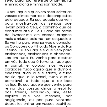
terra, para não terem de olhar-me, tal
é minha glória e minha santidade.
Eu sou aquele que vem ressuscitar as
vossas almas mortas e decompostas
pelo pecado. Eu sou aquele que vem
para mostrar-vos as sendas que
levam para o Céu, o caminho que os
conduzirá até o Céu. Cada dia tereis
de invocar-me em vossas orações
mais a miude, pois me tem esquecido.
Eu venho para ensinar-vos a consolar
os Corações do Filho, da Mãe e do Pai
Eterno. Eu sou aquele que vem para
ensinar-vos, ensinar-vos a obedecê-
Los em tudo. Eu venho para destruir
em vós tudo que é terreno, tudo que
é carnal, e colocar nos vossos
corações tudo aquilo que é divino e
celestial, tudo que é santo, e tudo
aquilo que é louvável, tudo que é
admirável, e tudo que é de boa
justiça. Eu sou aquele que venho para
retirar das vossas almas o espírito
das trevas, expulsá-lo, sim, este
espírito que vós mesmos, por
negligência, ou por pura vontade
deixastes entrar em vossos espíritos,