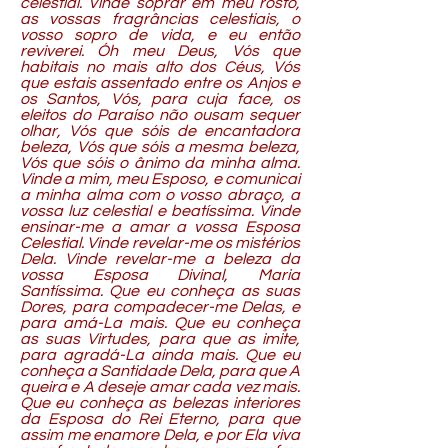
celestial. Vinde soprar em meu rosto,
as vossas fragrâncias celestiais, o
vosso sopro de vida, e eu então
reviverei. Óh meu Deus, Vós que
habitais no mais alto dos Céus, Vós
que estais assentado entre os Anjos e
os Santos, Vós, para cuja face, os
eleitos do Paraíso não ousam sequer
olhar, Vós que sóis de encantadora
beleza, Vós que sóis a mesma beleza,
Vós que sóis o ânimo da minha alma.
Vinde a mim, meu Esposo, e comunicai
a minha alma com o vosso abraço, a
vossa luz celestial e beatíssima. Vinde
ensinar-me a amar a vossa Esposa
Celestial. Vinde revelar-me os mistérios
Dela. Vinde revelar-me a beleza da
vossa Esposa Divinal, Maria
Santíssima. Que eu conheça as suas
Dores, para compadecer-me Delas, e
para amá-La mais. Que eu conheça
as suas Virtudes, para que as imite,
para agradá-La ainda mais. Que eu
conheça a Santidade Dela, para que A
queira e A deseje amar cada vez mais.
Que eu conheça as belezas interiores
da Esposa do Rei Eterno, para que
assim me enamore Dela, e por Ela viva