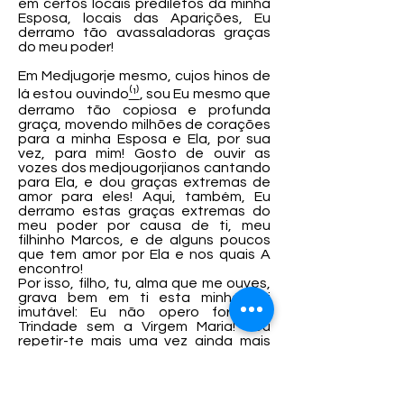
em certos locais prediletos da minha
Esposa, locais das Aparições, Eu
derramo tão avassaladoras graças
do meu poder!
Em Medjugorje mesmo, cujos hinos de
lá estou ouvindo
⁽¹⁾
, sou Eu mesmo que
derramo tão copiosa e profunda
graça, movendo milhões de corações
para a minha Esposa e Ela, por sua
vez, para mim! Gosto de ouvir as
vozes dos medjougorjianos cantando
para Ela, e dou graças extremas de
amor para eles! Aqui, também, Eu
derramo estas graças extremas do
meu poder por causa de ti, meu
filhinho Marcos, e de alguns poucos
que tem amor por Ela e nos quais A
encontro!
Por isso, filho, tu, alma que me ouves,
grava bem em ti esta minha Lei
imutável: Eu não opero fora da
Trindade sem a Virgem Maria! Vou
repetir-te mais uma vez ainda mais
solene para que não o esqueças
jamais: Eu não opero fora da Trindade
sem a Virgem Maria! Se creres e
obedeceres esta minha Lei de amor,