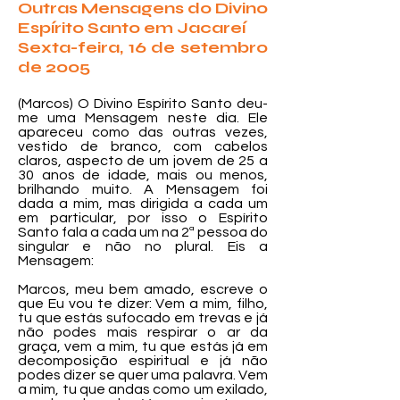
Outras Mensagens do Divino
Espírito Santo em Jacareí
Sexta-feira, 16 de setembro
de 2005
(Marcos) O Divino Espírito Santo deu-
me uma Mensagem neste dia. Ele
apareceu como das outras vezes,
vestido de branco, com cabelos
claros, aspecto de um jovem de 25 a
30 anos de idade, mais ou menos,
brilhando muito. A Mensagem foi
dada a mim, mas dirigida a cada um
em particular, por isso o Espírito
Santo fala a cada um na 2ª pessoa do
singular e não no plural. Eis a
Mensagem:
Marcos, meu bem amado, escreve o
que Eu vou te dizer: Vem a mim, filho,
tu que estás sufocado em trevas e já
não podes mais respirar o ar da
graça, vem a mim, tu que estás já em
decomposição espiritual e já não
podes dizer se quer uma palavra. Vem
a mim, tu que andas como um exilado,