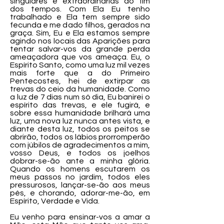
singulares e extraordinárias do fim
dos tempos. Com Ela Eu tenho
trabalhado e Ela tem sempre sido
fecunda e me dado filhos, gerados na
graça. Sim, Eu e Ela estamos sempre
agindo nos locais das Aparições para
tentar salvar-vos da grande perda
ameaçadora que vos ameaça. Eu, o
Espírito Santo, como uma luz mil vezes
mais forte que a do Primeiro
Pentecostes, hei de extirpar as
trevas do ceio da humanidade. Como
a luz de 7 dias num só dia, Eu banirei o
espírito das trevas, e ele fugirá, e
sobre essa humanidade brilhará uma
luz, uma nova luz nunca antes vista, e
diante desta luz, todos os peitos se
abrirão, todos os lábios prorromperão
com júbilos de agradecimentos a mim,
vosso Deus, e todos os joelhos
dobrar-se-ão ante a minha glória.
Quando os homens escutarem os
meus passos no jardim, todos eles
pressurosos, lançar-se-ão aos meus
pés, e chorando, adorar-me-ão, em
Espírito, Verdade e Vida.
Eu venho para ensinar-vos a amar a