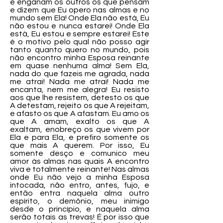
e enganam os outros os que pensam
e dizem que Eu opero nas almas e no
mundo sem Ela! Onde Ela não está, Eu
não estou e nunca estarei! Onde Ela
está, Eu estou e sempre estarei! Este
é o motivo pelo qual não posso agir
tanto quanto quero no mundo, pois
não encontro minha Esposa reinante
em quase nenhuma alma! Sem Ela,
nada do que fazeis me agrada, nada
me atrai! Nada me atrai! Nada me
encanta, nem me alegra! Eu resisto
aos que lhe resistem, detesto os que
A detestam, rejeito os que A rejeitam,
e afasto os que A afastam. Eu amo os
que A amam, exalto os que A
exaltam, enobreço os que vivem por
Ela e para Ela, e prefiro somente os
que mais A querem. Por isso, Eu
somente desço e comunico meu
amor às almas nas quais A encontro
viva e totalmente reinante! Nas almas
onde Eu não vejo a minha Esposa
intocada, não entro, antes, fujo, e
então entra naquela alma outro
espírito, o demônio, meu inimigo
desde o princípio, e naquela alma
serão totais as trevas! É por isso que