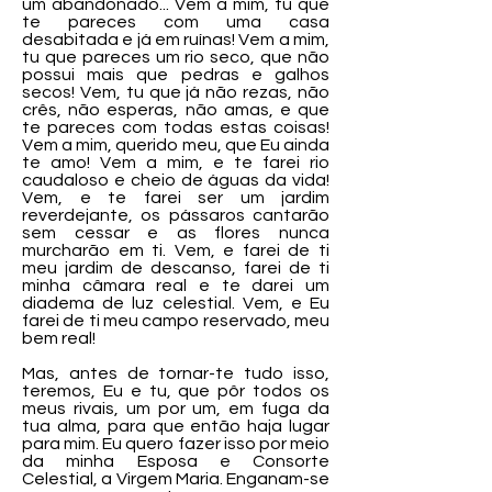
um abandonado... Vem a mim, tu que
te pareces com uma casa
desabitada e já em ruínas! Vem a mim,
tu que pareces um rio seco, que não
possui mais que pedras e galhos
secos! Vem, tu que já não rezas, não
crês, não esperas, não amas, e que
te pareces com todas estas coisas!
Vem a mim, querido meu, que Eu ainda
te amo! Vem a mim, e te farei rio
caudaloso e cheio de águas da vida!
Vem, e te farei ser um jardim
reverdejante, os pássaros cantarão
sem cessar e as flores nunca
murcharão em ti. Vem, e farei de ti
meu jardim de descanso, farei de ti
minha câmara real e te darei um
diadema de luz celestial. Vem, e Eu
farei de ti meu campo reservado, meu
bem real!
Mas, antes de tornar-te tudo isso,
teremos, Eu e tu, que pôr todos os
meus rivais, um por um, em fuga da
tua alma, para que então haja lugar
para mim. Eu quero fazer isso por meio
da minha Esposa e Consorte
Celestial, a Virgem Maria. Enganam-se