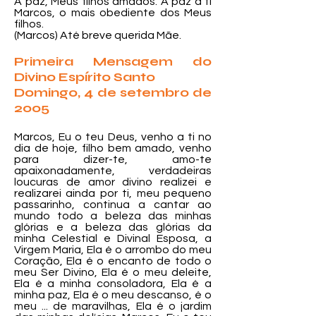
A paz, Meus filhos amados. A paz a ti
Marcos, o mais obediente dos Meus
filhos.
(Marcos) Até breve querida Mãe.
Primeira Mensagem do
Divino Espírito Santo
Domingo, 4 de setembro de
2005
Marcos, Eu o teu Deus, venho a ti no
dia de hoje, filho bem amado, venho
para dizer-te, amo-te
apaixonadamente, verdadeiras
loucuras de amor divino realizei e
realizarei ainda por ti, meu pequeno
passarinho, continua a cantar ao
mundo todo a beleza das minhas
glórias e a beleza das glórias da
minha Celestial e Divinal Esposa, a
Virgem Maria, Ela é o arrombo do meu
Coração, Ela é o encanto de todo o
meu Ser Divino, Ela é o meu deleite,
Ela é a minha consoladora, Ela é a
minha paz, Ela é o meu descanso, é o
meu ... de maravilhas, Ela é o jardim