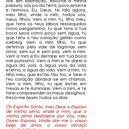
vos em adoração, escutai a minha
palavra, vós pó da terra, povo errante
e teimoso, Eu, Deus, te falo agora,
meu filho, vinde a mim, todos vós,
meus filhos. Vem a mim tu, filho meu,
que tens os teus lábios ressequidos
como pergaminho, tu que tens a tua
boca seca como poço sem água, tu
que tens o teu coração gélido como
iceberg. Vem a mim filho, tu que
definhas pelo vale de lágrimas sem
amor, sem luz e sem paz, vem a mim.
Vem a mim e Eu deitarei em tua boca
mel puríssimo. Vem a mim e te darei a
água da viva, a água viva da vida
eterna, a água da vida. Vem a mim, tu
filho meu, que estás tão frio, e farei o
teu coração abrasar-se em chamas.
Vem a mim, filho, tu que estás em
trevas e te iluminarei. Vem a mim, e te
farei compreender os meus desígnios.
Reza-me assim todos os dias:
Óh Espírito Santo, meu Deus e Esposo
de minha alma, vinde a mim, que a
minha alma desfalece por Vós, meu
Divino Esposo. Vinde dar-me o vosso
beijo de amor, o vosso abraço