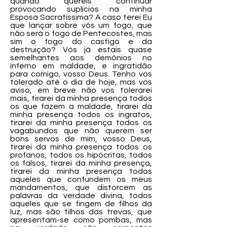
quando quereis continuar
provocando suplícios na minha
Esposa Sacratíssima? A caso terei Eu
que lançar sobre vós um fogo, que
não será o fogo de Pentecostes, mas
sim o fogo do castigo e da
destruição? Vós já estais quase
semelhantes aos demônios no
inferno em maldade, e ingratidão
para comigo, vosso Deus. Tenho vos
tolerado até o dia de hoje, mas vos
aviso, em breve não vos tolerarei
mais, tirarei da minha presença todos
os que fazem a maldade, tirarei da
minha presença todos os ingratos,
tirarei da minha presença todos os
vagabundos que não querem ser
bons servos de mim, vosso Deus,
tirarei da minha presença todos os
profanos, todos os hipócritas, todos
os falsos, tirarei da minha presença,
tirarei da minha presença todos
aqueles que confundem os meus
mandamentos, que distorcem as
palavras da verdade divina, todos
aqueles que se fingem de filhos da
luz, mas são filhos das trevas, que
apresentam-se como pombas, mas