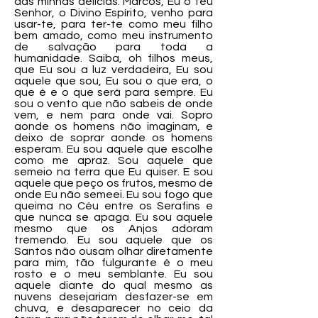
das minhas delícias. Marcos, Eu o teu
Senhor, o Divino Espírito, venho para
usar-te, para ter-te como meu filho
bem amado, como meu instrumento
de salvação para toda a
humanidade. Saiba, oh filhos meus,
que Eu sou a luz verdadeira, Eu sou
aquele que sou, Eu sou o que era, o
que é e o que será para sempre. Eu
sou o vento que não sabeis de onde
vem, e nem para onde vai. Sopro
aonde os homens não imaginam, e
deixo de soprar aonde os homens
esperam. Eu sou aquele que escolhe
como me apraz. Sou aquele que
semeio na terra que Eu quiser. E sou
aquele que peço os frutos, mesmo de
onde Eu não semeei. Eu sou fogo que
queima no Céu entre os Serafins e
que nunca se apaga. Eu sou aquele
mesmo que os Anjos adoram
tremendo. Eu sou aquele que os
Santos não ousam olhar diretamente
para mim, tão fulgurante é o meu
rosto e o meu semblante. Eu sou
aquele diante do qual mesmo as
nuvens desejariam desfazer-se em
chuva, e desaparecer no ceio da