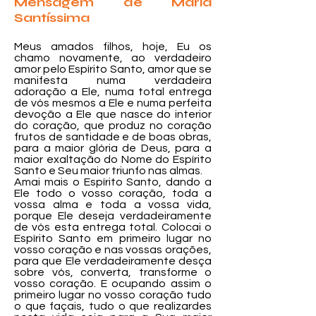
Mensagem de Maria
Santíssima
Meus amados filhos, hoje, Eu os
chamo novamente, ao verdadeiro
amor pelo Espírito Santo, amor que se
manifesta numa verdadeira
adoração a Ele, numa total entrega
de vós mesmos a Ele e numa perfeita
devoção a Ele que nasce do interior
do coração, que produz no coração
frutos de santidade e de boas obras,
para a maior glória de Deus, para a
maior exaltação do Nome do Espírito
Santo e Seu maior triunfo nas almas.
Amai mais o Espírito Santo, dando a
Ele todo o vosso coração, toda a
vossa alma e toda a vossa vida,
porque Ele deseja verdadeiramente
de vós esta entrega total. Colocai o
Espírito Santo em primeiro lugar no
vosso coração e nas vossas orações,
para que Ele verdadeiramente desça
sobre vós, converta, transforme o
vosso coração. E ocupando assim o
primeiro lugar no vosso coração tudo
o que façais, tudo o que realizardes