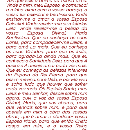
Vós que sóis o ânimo da minha alma.
Vinde a mim, meu Esposo, e comunicai
a minha alma com o vosso abraço, a
vossa luz celestial e beatíssima. Vinde
ensinar-me a amar a vossa Esposa
Celestial. Vinde revelar-me os mistérios
Dela. Vinde revelar-me a beleza da
vossa Esposa Divinal, Maria
Santíssima. Que eu conheça as suas
Dores, para compadecer-me Delas, e
para amá-La mais. Que eu conheça
as suas Virtudes, para que as imite,
para agradá-La ainda mais. Que eu
conheça a Santidade Dela, para que A
queira e A deseje amar cada vez mais.
Que eu conheça as belezas interiores
da Esposa do Rei Eterno, para que
assim me enamore Dela, e por Ela viva
e sofra tudo que houver que sofrer
cada vez mais. Óh Espírito Santo, meu
Deus e meu Senhor, descei sobre mim
agora, ouvi a voz da vossa Esposa
Divinal, Maria, que vos chama, para
que venhais sobre mim, e para que
opereis em mim a obra das vossas
obras, que é amar e obedecer vossa
Esposa Maria, para que então Cristo
nasça em mim, e o vosso Reino