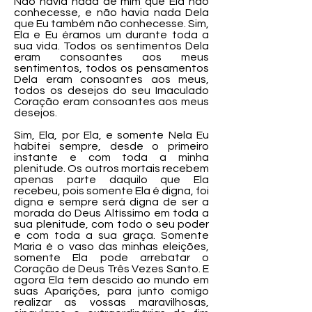
Não havia nada de mim que Ela não
conhecesse, e não havia nada Dela
que Eu também não conhecesse. Sim,
Ela e Eu éramos um durante toda a
sua vida. Todos os sentimentos Dela
eram consoantes aos meus
sentimentos, todos os pensamentos
Dela eram consoantes aos meus,
todos os desejos do seu Imaculado
Coração eram consoantes aos meus
desejos.
Sim, Ela, por Ela, e somente Nela Eu
habitei sempre, desde o primeiro
instante e com toda a minha
plenitude. Os outros mortais recebem
apenas parte daquilo que Ela
recebeu, pois somente Ela é digna, foi
digna e sempre será digna de ser a
morada do Deus Altíssimo em toda a
sua plenitude, com todo o seu poder
e com toda a sua graça. Somente
Maria é o vaso das minhas eleições,
somente Ela pode arrebatar o
Coração de Deus Três Vezes Santo. E
agora Ela tem descido ao mundo em
suas Aparições, para junto comigo
realizar as vossas maravilhosas,