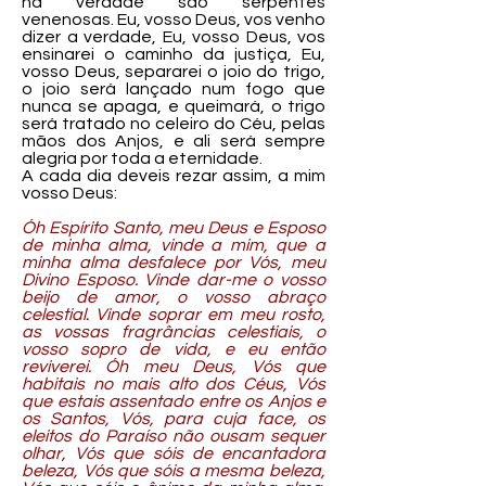
na verdade são serpentes
venenosas. Eu, vosso Deus, vos venho
dizer a verdade, Eu, vosso Deus, vos
ensinarei o caminho da justiça, Eu,
vosso Deus, separarei o joio do trigo,
o joio será lançado num fogo que
nunca se apaga, e queimará, o trigo
será tratado no celeiro do Céu, pelas
mãos dos Anjos, e ali será sempre
alegria por toda a eternidade.
A cada dia deveis rezar assim, a mim
vosso Deus:
Óh Espírito Santo, meu Deus e Esposo
de minha alma, vinde a mim, que a
minha alma desfalece por Vós, meu
Divino Esposo. Vinde dar-me o vosso
beijo de amor, o vosso abraço
celestial. Vinde soprar em meu rosto,
as vossas fragrâncias celestiais, o
vosso sopro de vida, e eu então
reviverei. Óh meu Deus, Vós que
habitais no mais alto dos Céus, Vós
que estais assentado entre os Anjos e
os Santos, Vós, para cuja face, os
eleitos do Paraíso não ousam sequer
olhar, Vós que sóis de encantadora
beleza, Vós que sóis a mesma beleza,