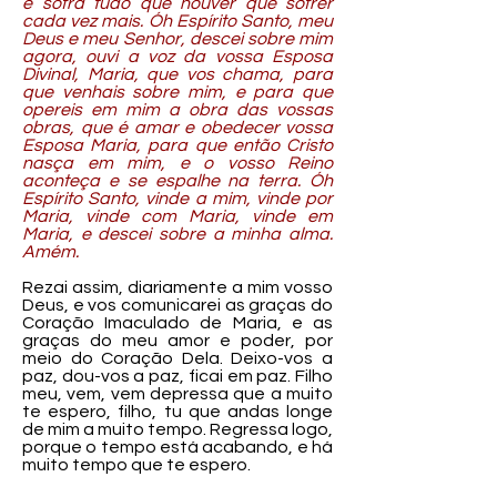
e sofra tudo que houver que sofrer
cada vez mais. Óh Espírito Santo, meu
Deus e meu Senhor, descei sobre mim
agora, ouvi a voz da vossa Esposa
Divinal, Maria, que vos chama, para
que venhais sobre mim, e para que
opereis em mim a obra das vossas
obras, que é amar e obedecer vossa
Esposa Maria, para que então Cristo
nasça em mim, e o vosso Reino
aconteça e se espalhe na terra. Óh
Espírito Santo, vinde a mim, vinde por
Maria, vinde com Maria, vinde em
Maria, e descei sobre a minha alma.
Amém.
Rezai assim, diariamente a mim vosso
Deus, e vos comunicarei as graças do
Coração Imaculado de Maria, e as
graças do meu amor e poder, por
meio do Coração Dela. Deixo-vos a
paz, dou-vos a paz, ficai em paz. Filho
meu, vem, vem depressa que a muito
te espero, filho, tu que andas longe
de mim a muito tempo. Regressa logo,
porque o tempo está acabando, e há
muito tempo que te espero.