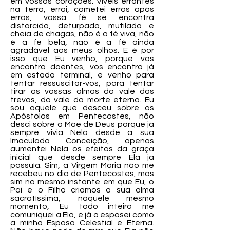
em vossos corações. Viveis errantes
na terra, errai, cometei erros após
erros, vossa fé se encontra
distorcida, deturpada, mutilada e
cheia de chagas, não é a fé viva, não
é a fé bela, não é a fé ainda
agradável aos meus olhos. E é por
isso que Eu venho, porque vos
encontro doentes, vos encontro já
em estado terminal, e venho para
tentar ressuscitar-vos, para tentar
tirar as vossas almas do vale das
trevas, do vale da morte eterna. Eu
sou aquele que desceu sobre os
Apóstolos em Pentecostes, não
desci sobre a Mãe de Deus porque já
sempre vivia Nela desde a sua
Imaculada Conceição, apenas
aumentei Nela os efeitos da graça
inicial que desde sempre Ela já
possuía. Sim, a Virgem Maria não me
recebeu no dia de Pentecostes, mas
sim no mesmo instante em que Eu, o
Pai e o Filho criamos a sua alma
sacratíssima, naquele mesmo
momento, Eu todo inteiro me
comuniquei a Ela, e já a esposei como
a minha Esposa Celestial e Eterna.