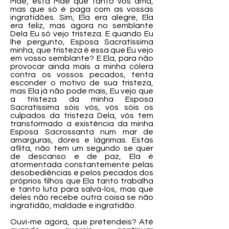
Mãe, esta Mãe que tanto vos ama,
mas que só é paga com as vossas
ingratidões. Sim, Ela era alegre, Ela
era feliz, mas agora no semblante
Dela Eu só vejo tristeza. E quando Eu
lhe pergunto, Esposa Sacratíssima
minha, que tristeza é essa que Eu vejo
em vosso semblante? E Ela, para não
provocar ainda mais a minha cólera
contra os vossos pecados, tenta
esconder o motivo de sua tristeza,
mas Ela já não pode mais, Eu vejo que
a tristeza da minha Esposa
Sacratíssima sóis vós, vós sóis os
culpados da tristeza Dela, vós tem
transformado a existência da minha
Esposa Sacrossanta num mar de
amarguras, dores e lágrimas. Estás
aflita, não tem um segundo se quer
de descanso e de paz, Ela é
atormentada constantemente pelas
desobediências e pelos pecados dos
próprios filhos que Ela tanto trabalha
e tanto luta para salvá-los, mas que
deles não recebe outra coisa se não
ingratidão, maldade e ingratidão.
Ouvi-me agora, que pretendeis? Até