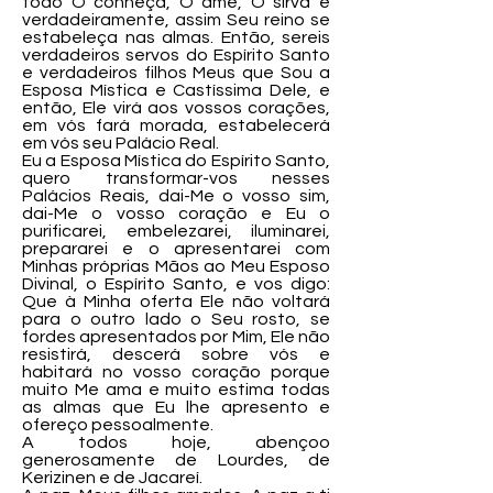
todo O conheça, O ame, O sirva e
verdadeiramente, assim Seu reino se
estabeleça nas almas. Então, sereis
verdadeiros servos do Espírito Santo
e verdadeiros filhos Meus que Sou a
Esposa Mística e Castíssima Dele, e
então, Ele virá aos vossos corações,
em vós fará morada, estabelecerá
em vós seu Palácio Real.
Eu a Esposa Mística do Espírito Santo,
quero transformar-vos nesses
Palácios Reais, dai-Me o vosso sim,
dai-Me o vosso coração e Eu o
purificarei, embelezarei, iluminarei,
prepararei e o apresentarei com
Minhas próprias Mãos ao Meu Esposo
Divinal, o Espírito Santo, e vos digo:
Que à Minha oferta Ele não voltará
para o outro lado o Seu rosto, se
fordes apresentados por Mim, Ele não
resistirá, descerá sobre vós e
habitará no vosso coração porque
muito Me ama e muito estima todas
as almas que Eu lhe apresento e
ofereço pessoalmente.
A todos hoje, abençoo
generosamente de Lourdes, de
Kerizinen e de Jacareí.