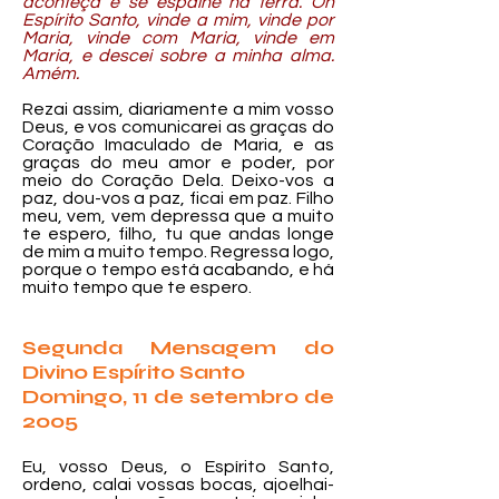
aconteça e se espalhe na terra. Óh
Espírito Santo, vinde a mim, vinde por
Maria, vinde com Maria, vinde em
Maria, e descei sobre a minha alma.
Amém.
Rezai assim, diariamente a mim vosso
Deus, e vos comunicarei as graças do
Coração Imaculado de Maria, e as
graças do meu amor e poder, por
meio do Coração Dela. Deixo-vos a
paz, dou-vos a paz, ficai em paz. Filho
meu, vem, vem depressa que a muito
te espero, filho, tu que andas longe
de mim a muito tempo. Regressa logo,
porque o tempo está acabando, e há
muito tempo que te espero.
Segunda Mensagem do
Divino Espírito Santo
Domingo, 11 de setembro de
2005
Eu, vosso Deus, o Espírito Santo,
ordeno, calai vossas bocas, ajoelhai-