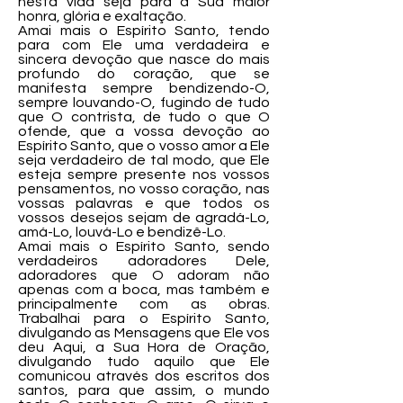
nesta vida seja para a Sua maior
honra, glória e exaltação.
Amai mais o Espírito Santo, tendo
para com Ele uma verdadeira e
sincera devoção que nasce do mais
profundo do coração, que se
manifesta sempre bendizendo-O,
sempre louvando-O, fugindo de tudo
que O contrista, de tudo o que O
ofende, que a vossa devoção ao
Espírito Santo, que o vosso amor a Ele
seja verdadeiro de tal modo, que Ele
esteja sempre presente nos vossos
pensamentos, no vosso coração, nas
vossas palavras e que todos os
vossos desejos sejam de agradá-Lo,
amá-Lo, louvá-Lo e bendizê-Lo.
Amai mais o Espírito Santo, sendo
verdadeiros adoradores Dele,
adoradores que O adoram não
apenas com a boca, mas também e
principalmente com as obras.
Trabalhai para o Espírito Santo,
divulgando as Mensagens que Ele vos
deu Aqui, a Sua Hora de Oração,
divulgando tudo aquilo que Ele
comunicou através dos escritos dos
santos, para que assim, o mundo