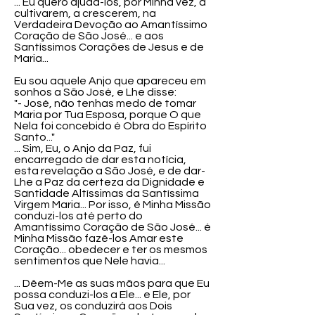
... Eu quero ajudá-los, por Minha vez, a
cultivarem, a crescerem, na
Verdadeira Devoção ao Amantíssimo
Coração de São José... e aos
Santíssimos Corações de Jesus e de
Maria...
Eu sou aquele Anjo que apareceu em
sonhos a São José, e Lhe disse:
"- José, não tenhas medo de tomar
Maria por Tua Esposa, porque O que
Nela foi concebido é Obra do Espírito
Santo..."
... Sim, Eu, o Anjo da Paz, fui
encarregado de dar esta notícia,
esta revelação a São José, e de dar-
Lhe a Paz da certeza da Dignidade e
Santidade Altíssimas da Santíssima
Virgem Maria... Por isso, é Minha Missão
conduzi-los até perto do
Amantíssimo Coração de São José... é
Minha Missão fazê-los Amar este
Coração... obedecer e ter os mesmos
sentimentos que Nele havia...
... Dêem-Me as suas mãos para que Eu
possa conduzi-los a Ele... e Ele, por
Sua vez, os conduzirá aos Dois