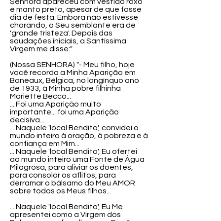
Senhora apareceu com vestido roxo
e manto preto, apesar de que fosse
dia de festa. Embora não estivesse
chorando, o Seu semblante era de
'grande tristeza'. Depois das
saudações iniciais, a Santíssima
Virgem me disse:"
(Nossa SENHORA) "- Meu filho, hoje
você recorda a Minha Aparição em
Baneaux, Bélgica, no longínquo ano
de 1933, à Minha pobre filhinha
Mariette Becco...
... Foi uma Aparição muito
importante... foi uma Aparição
decisiva...
... Naquele 'local Bendito', convidei o
mundo inteiro à oração, à pobreza e à
confiança em Mim...
... Naquele 'local Bendito', Eu ofertei
ao mundo inteiro uma Fonte de Água
Milagrosa, para aliviar os doentes,
para consolar os aflitos, para
derramar o bálsamo do Meu AMOR
sobre todos os Meus filhos...
... Naquele 'local Bendito', Eu Me
apresentei como a Virgem dos