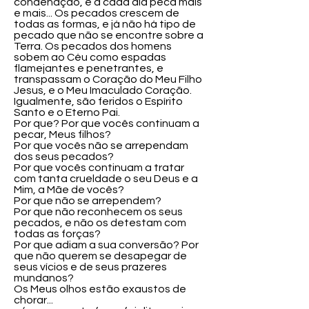
condenação, e a cada dia peca mais
e mais... Os pecados crescem de
todas as formas, e já não há tipo de
pecado que não se encontre sobre a
Terra. Os pecados dos homens
sobem ao Céu como espadas
flamejantes e penetrantes, e
transpassam o Coração do Meu Filho
Jesus, e o Meu Imaculado Coração.
Igualmente, são feridos o Espírito
Santo e o Eterno Pai.
Por que? Por que vocês continuam a
pecar, Meus filhos?
Por que vocês não se arrependam
dos seus pecados?
Por que vocês continuam a tratar
com tanta crueldade o seu Deus e a
Mim, a Mãe de vocês?
Por que não se arrependem?
Por que não reconhecem os seus
pecados, e não os detestam com
todas as forças?
Por que adiam a sua conversão? Por
que não querem se desapegar de
seus vícios e de seus prazeres
mundanos?
Os Meus olhos estão exaustos de
chorar...