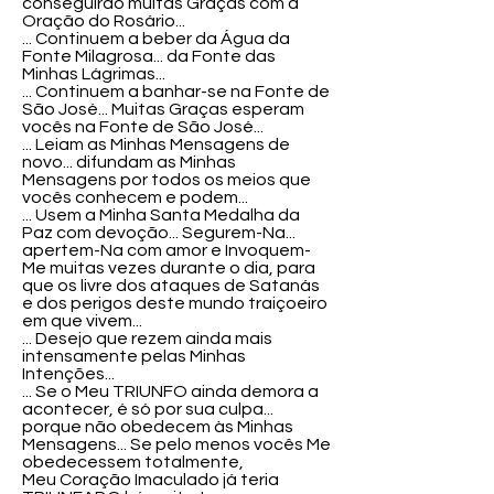
conseguirão muitas Graças com a
Oração do Rosário...
... Continuem a beber da Água da
Fonte Milagrosa... da Fonte das
Minhas Lágrimas...
... Continuem a banhar-se na Fonte de
São José... Muitas Graças esperam
vocês na Fonte de São José...
... Leiam as Minhas Mensagens de
novo... difundam as Minhas
Mensagens por todos os meios que
vocês conhecem e podem...
... Usem a Minha Santa Medalha da
Paz com devoção... Segurem-Na...
apertem-Na com amor e Invoquem-
Me muitas vezes durante o dia, para
que os livre dos ataques de Satanás
e dos perigos deste mundo traiçoeiro
em que vivem...
... Desejo que rezem ainda mais
intensamente pelas Minhas
Intenções...
... Se o Meu TRIUNFO ainda demora a
acontecer, é só por sua culpa...
porque não obedecem às Minhas
Mensagens... Se pelo menos vocês Me
obedecessem totalmente,
Meu Coração Imaculado já teria