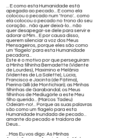
... E como esta Humanidade está
apegada ao pecado... E como ela
colocou o pecado num 'trono'... como
ela colocou o pecado no trono do seu
coração... não quer deixá-lo... não
quer desapegar-se dele para servir e
adorar a Mim... E por causa disso,
querem silenciar a voz dos Meus
Mensageiros, porque eles são como
um 'flagelo' para esta Humanidade
pecadora...
Este é o motivo por que perseguiram
a Minha filhinha Bernadette (Vidente
de Lourdes), Maximino e Melânia
(Videntes de La Salette), Lúcia,
Francisco e Jacinta (de Fátima),
Pierina Gilli (de Montichiari); as Minhas
filhinhas de Garabandal; os Meus
filhinhos de Mediugórle a este Meu
filho querido... (Marcos Tadeu)
Odeiam-no!... Porque as suas palavras
são como um flagelo para esta
Humanidade Inundada de pecado...
amante do pecado e traidora de
Deus...
...Mas Eu vos digo: As Minhas