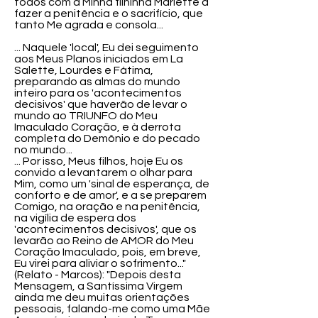
todos com a Minha filhinha Mariette a
fazer a penitência e o sacrifício, que
tanto Me agrada e consola...
... Naquele 'local', Eu dei seguimento
aos Meus Planos iniciados em La
Salette, Lourdes e Fátima,
preparando as almas do mundo
inteiro para os 'acontecimentos
decisivos' que haverão de levar o
mundo ao TRIUNFO do Meu
Imaculado Coração, e à derrota
completa do Demônio e do pecado
no mundo...
... Por isso, Meus filhos, hoje Eu os
convido a levantarem o olhar para
Mim, como um 'sinal de esperança, de
conforto e de amor', e a se preparem
Comigo, na oração e na penitência,
na vigília de espera dos
'acontecimentos decisivos', que os
levarão ao Reino de AMOR do Meu
Coração Imaculado, pois, em breve,
Eu virei para aliviar o sofrimento..."
(Relato - Marcos): "Depois desta
Mensagem, a Santíssima Virgem
ainda me deu muitas orientações
pessoais, falando-me como uma Mãe