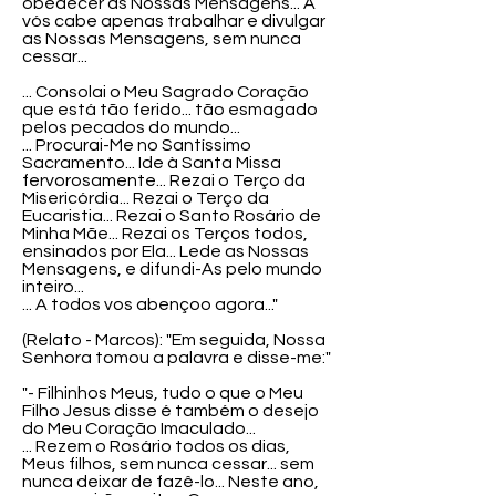
obedecer as Nossas Mensagens... A
vós cabe apenas trabalhar e divulgar
as Nossas Mensagens, sem nunca
cessar...
... Consolai o Meu Sagrado Coração
que está tão ferido... tão esmagado
pelos pecados do mundo...
... Procurai-Me no Santíssimo
Sacramento... Ide à Santa Missa
fervorosamente... Rezai o Terço da
Misericórdia... Rezai o Terço da
Eucaristia... Rezai o Santo Rosário de
Minha Mãe... Rezai os Terços todos,
ensinados por Ela... Lede as Nossas
Mensagens, e difundi-As pelo mundo
inteiro...
... A todos vos abençoo agora..."
(Relato - Marcos): "Em seguida, Nossa
Senhora tomou a palavra e disse-me:"
"- Filhinhos Meus, tudo o que o Meu
Filho Jesus disse é também o desejo
do Meu Coração Imaculado...
... Rezem o Rosário todos os dias,
Meus filhos, sem nunca cessar... sem
nunca deixar de fazê-lo... Neste ano,