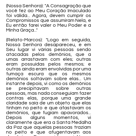
(Nossa Senhora): "A Consagração que
você fez ao Meu Coração Imaculado
foi válida... Agora, devem cumprir os
Compromissos que assumiram Nela, e
Eu então farei valer o Meu Poder e a
Minha Graça..."
(Relato-Marcos): "Logo em seguida,
Nossa Senhora desapareceu, e em
Seu lugar vi várias pessoas sendo
atacadas pelos demônios, que a
umas arrastavam com eles; outras
eram possuídas pelos mesmos; e
outras ainda eram envolvidas por uma
fumaça escura que os mesmos
demônios soltavam sobre elas... Um
instante depois, vi como os demônios
se precipitavam sobre outras
pessoas, mas nada conseguiam fazer
contras elas, porque uma grande
claridade saía de um objeto que elas
tinham no peito e que afastavam os
demônios, que fugiam apavorados...
Depois alguns momentos, vi
claramente que era a Santa Medalha
da Paz que aquelas pessoas traziam
no peito e que afugentavam aos