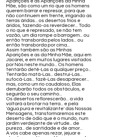
Aparições e as Aparições da Minha
Mãe, são como um rio que os homens
querem barrar e represar, para que
não continuem em frente, irrigando as
terras áridas... os desertos frios e
áridos, fazendo-os reverdecer... Todo
o rio que é represado, se não tem
vazão, um dia rompe a barragem... ou
então transborda pelos lados... ou
então transborda por cima...
Assim também são as Minhas
Aparições e as da Minha Mãe, aqui em
Jacareí, e em muitos lugares visitados
por Nós neste mundo... Os homens
tentarão detê-Las a qualquer preço...
Tentarão matá-Las... destruí-Las...
sufocá-Las... fazê-Las desaparecer...
mas, como um rio caudaloso, Elas
derrubarão todos os obstáculos, e
seguirão o seu caminho...
Os desertos reflorescerão... a vida
voltará a brotar na terra... e pela
'água pura e revitalizante' das Nossas
Mensagens, transformaremos este
deserto de ódio que é o mundo, num
jardim verdejante de virtude... de
pureza... de santidade e de amor...
A vós cabe apenas rezar, jejuar e