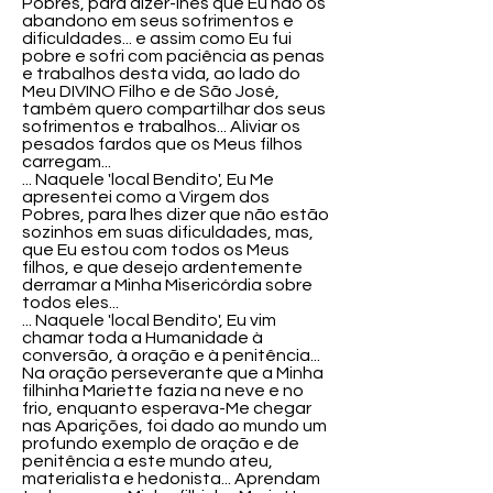
Pobres, para dizer-lhes que Eu não os
abandono em seus sofrimentos e
dificuldades... e assim como Eu fui
pobre e sofri com paciência as penas
e trabalhos desta vida, ao lado do
Meu DIVINO Filho e de São José,
também quero compartilhar dos seus
sofrimentos e trabalhos... Aliviar os
pesados fardos que os Meus filhos
carregam...
... Naquele 'local Bendito', Eu Me
apresentei como a Virgem dos
Pobres, para lhes dizer que não estão
sozinhos em suas dificuldades, mas,
que Eu estou com todos os Meus
filhos, e que desejo ardentemente
derramar a Minha Misericórdia sobre
todos eles...
... Naquele 'local Bendito', Eu vim
chamar toda a Humanidade à
conversão, à oração e à penitência...
Na oração perseverante que a Minha
filhinha Mariette fazia na neve e no
frio, enquanto esperava-Me chegar
nas Aparições, foi dado ao mundo um
profundo exemplo de oração e de
penitência a este mundo ateu,
materialista e hedonista... Aprendam