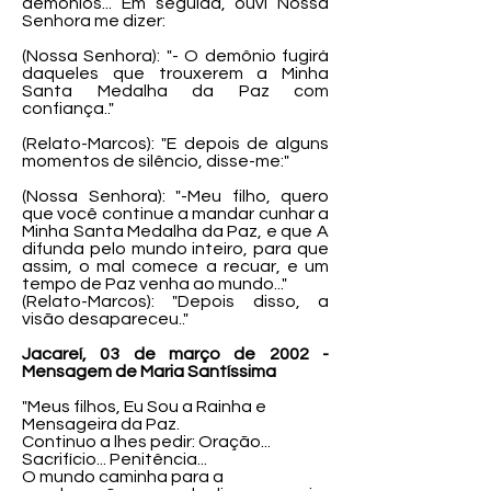
demônios... Em seguida, ouvi Nossa
Senhora me dizer:
(Nossa Senhora): "- O demônio fugirá
daqueles que trouxerem a Minha
Santa Medalha da Paz com
confiança.."
(Relato-Marcos): "E depois de alguns
momentos de silêncio, disse-me:"
(Nossa Senhora): "-Meu filho, quero
que você continue a mandar cunhar a
Minha Santa Medalha da Paz, e que A
difunda pelo mundo inteiro, para que
assim, o mal comece a recuar, e um
tempo de Paz venha ao mundo..."
(Relato-Marcos): "Depois disso, a
visão desapareceu.."
Jacareí, 03 de março de 2002 -
Mensagem de Maria Santíssima
"Meus filhos, Eu Sou a Rainha e
Mensageira da Paz.
Continuo a lhes pedir: Oração...
Sacrifício... Penitência...
O mundo caminha para a