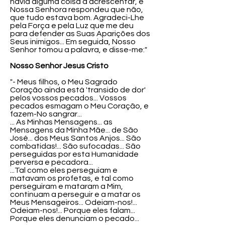
havia alguma coisa a acrescentar, e
Nossa Senhora respondeu que não,
que tudo estava bom. Agradeci-Lhe
pela Força e pela Luz que me deu
para defender as Suas Aparições dos
Seus inimigos... Em seguida, Nosso
Senhor tomou a palavra, e disse-me:"
Nosso Senhor Jesus Cristo
"- Meus filhos, o Meu Sagrado
Coração ainda está 'transido de dor'
pelos vossos pecados... Vossos
pecados esmagam o Meu Coração, e
fazem-No sangrar...
... As Minhas Mensagens... as
Mensagens da Minha Mãe... de São
José... dos Meus Santos Anjos... São
combatidas!... São sufocadas... São
perseguidas por esta Humanidade
perversa e pecadora...
...Tal como eles perseguiam e
matavam os profetas, e tal como
perseguiram e mataram a Mim,
continuam a perseguir e a matar os
Meus Mensageiros... Odeiam-nos!...
Odeiam-nos!... Porque eles falam...
Porque eles denunciam o pecado...