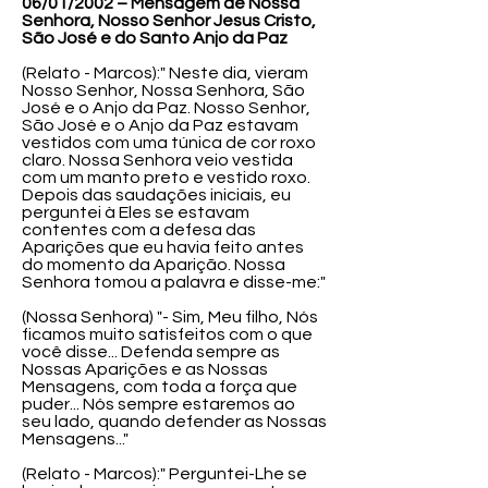
06/01/2002 – Mensagem de Nossa
Senhora, Nosso Senhor Jesus Cristo,
São José e do Santo Anjo da Paz
(Relato - Marcos):" Neste dia, vieram
Nosso Senhor, Nossa Senhora, São
José e o Anjo da Paz. Nosso Senhor,
São José e o Anjo da Paz estavam
vestidos com uma túnica de cor roxo
claro. Nossa Senhora veio vestida
com um manto preto e vestido roxo.
Depois das saudações iniciais, eu
perguntei à Eles se estavam
contentes com a defesa das
Aparições que eu havia feito antes
do momento da Aparição. Nossa
Senhora tomou a palavra e disse-me:"
(Nossa Senhora) "- Sim, Meu filho, Nós
ficamos muito satisfeitos com o que
você disse... Defenda sempre as
Nossas Aparições e as Nossas
Mensagens, com toda a força que
puder... Nós sempre estaremos ao
seu lado, quando defender as Nossas
Mensagens..."
(Relato - Marcos):" Perguntei-Lhe se