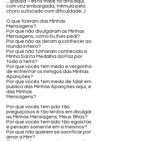
....(pausa – esta frase foi dita aqui,
com voz embargada, trêmula pelo
choro sufocado com dificuldade...)
O que fizeram das Minhas
Mensagens?
Por que não divulgaram as Minhas
Mensagens, como Eu lhes pedi?
Por que não as deram a conhecer ao
mundo inteiro?
Por que não tornaram conhecida a
Minha Santa Medalha da Paz por
toda a terra?
Por que vocês tem medo e vergonha
de enfrentar os inimigos das Minhas
Aparições?
Por que vocês tem medo de falar em
publico das Minhas Aparições aqui, e
das Minhas
Mensagens?
Por que vocês tem sido tão
preguiçosos e tão lerdos em divulgar
as Minhas Mensagens, Meus filhos?
Por que vocês tem sido tão egoístas
e pensam somente em si mesmos?
Por que não querem se sacrificar por
amor a Mim?