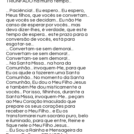
TRIUNFADO há muito tempo...
... Paciência!... Eu espero... Eu espero,
Meus filhos, que vocês se convertam...
que vocês se decidam... Eu não Me
canso de esperar por vocês... mas
devo dizer-lhes, é verdade, que este
tempo de espera... este prazo para a
conversão de vocês, está para
esgotar-se...
... Convertam-se sem demorai...
Convertam-se sem demora!...
Convertam-se sem demora!...
... Na Santa Missa... na hora da
Comunhão... invoquem-Me, para que
Eu os ajude a fazerem uma Santa
Comunhão... No momento da Santa
Comunhão, Eu dou o Meu Filho Jesus
e também Me dou misticamente a
vocês... Por isso, filhinhos, durante a
Santa Missa, invoquem-Me... peçam
ao Meu Coração Imaculado que
prepare os seus corações para
receber o Meu Filho... e Eu os
transformarei num sacrário puro, belo
e iluminado, para que entre, Reine e
fique nele o Meu Filho Jesus...
... Eu Sou a Rainha e Mensageira da