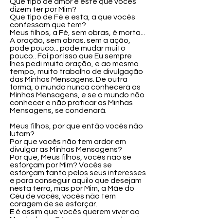
Que tipo de amor e este que vocês
dizem ter por Mim?
Que tipo de Fé e esta, a que vocês
confessam que tem?
Meus filhos, a Fé, sem obras, é morta...
A oração, sem obras. sem a ação,
pode pouco... pode mudar muito
pouco.. Foi por isso que Eu sempre
lhes pedi muita oração, e ao mesmo
tempo, muito trabalho de divulgação
das Minhas Mensagens. De outra
forma, o mundo nunca conhecerá as
Minhas Mensagens, e se o mundo não
conhecer e não praticar as Minhas
Mensagens, se condenará.
Meus filhos, por que então vocês não
lutam?
Por que vocês não tem ardor em
divulgar as Minhas Mensagens?
Por que, Meus filhos, vocês não se
esforçam por Mim? Vocês se
esforçam tanto pelos seus interesses
e para conseguir aquilo que desejam
nesta terra, mas por Mim, a Mãe do
Céu de vocês, vocês não tem
coragem de se esforçar.
E é assim que vocês querem viver ao