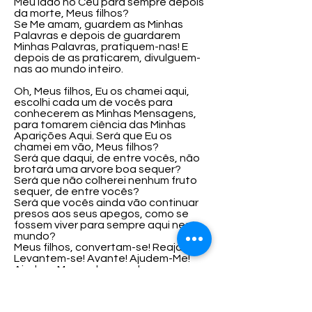
Meu lado no Céu para sempre depois
da morte, Meus filhos?
Se Me amam, guardem as Minhas
Palavras e depois de guardarem
Minhas Palavras, pratiquem-nas! E
depois de as praticarem, divulguem-
nas ao mundo inteiro.
Oh, Meus filhos, Eu os chamei aqui,
escolhi cada um de vocês para
conhecerem as Minhas Mensagens,
para tomarem ciência das Minhas
Aparições Aqui. Será que Eu os
chamei em vão, Meus filhos?
Será que daqui, de entre vocês, não
brotará uma arvore boa sequer?
Será que não colherei nenhum fruto
sequer, de entre vocês?
Será que vocês ainda vão continuar
presos aos seus apegos, como se
fossem viver para sempre aqui neste
mundo?
Meus filhos, convertam-se! Reajam!
Levantem-se! Avante! Ajudem-Me!
Ajudem-Me a salvar as almas,
divulgando as Minhas Mensagens!
Ajudem-Me a segurar o Braço do Meu
Divino Filho, rezando o Santo Rosário