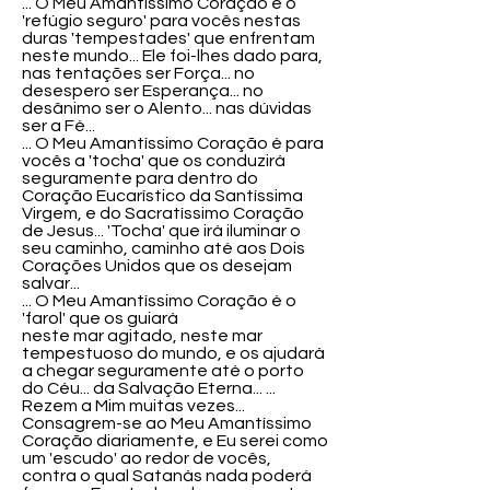
... O Meu Amantíssimo Coração é o
'refúgio seguro' para vocês nestas
duras 'tempestades' que enfrentam
neste mundo... Ele foi-lhes dado para,
nas tentações ser Força... no
desespero ser Esperança... no
desânimo ser o Alento... nas dúvidas
ser a Fé...
... O Meu Amantíssimo Coração é para
vocês a 'tocha' que os conduzirá
seguramente para dentro do
Coração Eucarístico da Santíssima
Virgem, e do Sacratíssimo Coração
de Jesus... 'Tocha' que irá iluminar o
seu caminho, caminho até aos Dois
Corações Unidos que os desejam
salvar...
... O Meu Amantíssimo Coração é o
'farol' que os guiará
neste mar agitado, neste mar
tempestuoso do mundo, e os ajudará
a chegar seguramente até o porto
do Céu... da Salvação Eterna... ...
Rezem a Mim muitas vezes...
Consagrem-se ao Meu Amantíssimo
Coração diariamente, e Eu serei como
um 'escudo' ao redor de vocês,
contra o qual Satanás nada poderá