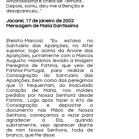
Amorosíssima e cheia de Ternura...
Depois, sorriu, deu-me a Benção e
desapareceu..."
Jacareí, 17 de janeiro de 2002
Mensagem de Maria Santíssima
(Relato-Marcos): "Eu estava no
Santuário das Aparições, no Altar
superior, logo acima da Árvore das
Aparições, juntamente com o Marcos
Augusto. Havíamos levado a Imagem
Peregrina de Fátima, que veio de
Fátima-Portugal, para realizar a
Consagração do Santuário das
Aparições, bem como dos peregrinos
que O frequentam, ao Imaculado
Coração de Maria, nos moldes
pedidos por Nossa Senhora desde
Fátima... Logo após fazer o Ato de
Consagração e depositar o
documento nas Mãos de Nossa
Senhora, começamos a rezar para
agradecer a Ela, quando
subitamente, vejo aparecer diante
de mim Nossa Senhora, toda de
branco, que Me disse: