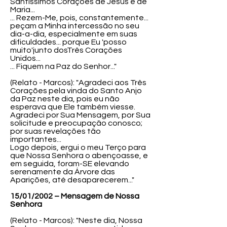
Santíssimos Corações de Jesus e de
Maria...
... Rezem-Me, pois, constantemente...
peçam a Minha intercessão no seu
dia-a-dia, especialmente em suas
dificuldades... porque Eu 'posso
muito'junto dosTrês Corações
Unidos...
... Fiquem na Paz do Senhor..."
(Relato - Marcos): "Agradeci aos Três
Corações pela vinda do Santo Anjo
da Paz neste dia, pois eu não
esperava que Ele também viesse.
Agradeci por Sua Mensagem, por Sua
solicitude e preocupação conosco;
por suas revelações tão
importantes...
Logo depois, ergui o meu Terço para
que Nossa Senhora o abençoasse, e
em seguida, foram-SE elevando
serenamente da Árvore das
Aparições, até desaparecerem..."
15/01/2002 – Mensagem de Nossa
Senhora
(Relato - Marcos): "Neste dia, Nossa