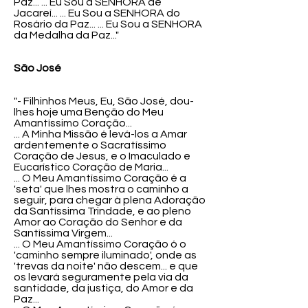
Paz... ... Eu Sou a SENHORA de
Jacareí... ... Eu Sou a SENHORA do
Rosário da Paz... ... Eu Sou a SENHORA
da Medalha da Paz..."
São José
"- Filhinhos Meus, Eu, São José, dou-
lhes hoje uma Benção do Meu
Amantíssimo Coração...
... A Minha Missão é levá-los a Amar
ardentemente o Sacratíssimo
Coração de Jesus, e o Imaculado e
Eucarístico Coração de Maria...
... O Meu Amantíssimo Coração é a
'seta' que lhes mostra o caminho a
seguir, para chegar à plena Adoração
da Santíssima Trindade, e ao pleno
Amor ao Coração do Senhor e da
Santíssima Virgem...
... O Meu Amantíssimo Coração ó o
'caminho sempre iluminado', onde as
'trevas da noite' não descem... e que
os levará seguramente pela via da
santidade, da justiça, do Amor e da
Paz...