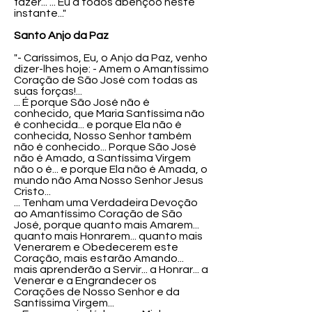
fazer... ... Eu a todos abençoo neste
instante..."
Santo Anjo da Paz
"- Caríssimos, Eu, o Anjo da Paz, venho
dizer-lhes hoje: - Amem o Amantíssimo
Coração de São José com todas as
suas forças!...
... É porque São José não é
conhecido, que Maria Santíssima não
é conhecida... e porque Ela não é
conhecida, Nosso Senhor também
não é conhecido... Porque São José
não é Amado, a Santíssima Virgem
não o é... e porque Ela não é Amada, o
mundo não Ama Nosso Senhor Jesus
Cristo...
... Tenham uma Verdadeira Devoção
ao Amantíssimo Coração de São
José, porque quanto mais Amarem...
quanto mais Honrarem... quanto mais
Venerarem e Obedecerem este
Coração, mais estarão Amando...
mais aprenderão a Servir... a Honrar... a
Venerar e a Engrandecer os
Corações de Nosso Senhor e da
Santíssima Virgem...